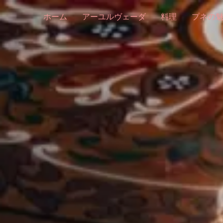
内
ホーム
アーユルヴェーダ
料理
プネの
容
を
ス
キ
ッ
プ