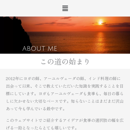
内
メ
ニ
容
ュ
を
ー
ス
キ
ッ
ABOUT ME
プ
この道の始まり
2012年にヨガの師、アーユルヴェーダの師、インド料理の師に
出会って以来、そこで教えていただいた知識を実践することを目
標にしています。ヨガもアーユルヴェーダも食事も、毎日の暮ら
しに欠かせない大切なベースです。知らないことはまだまだ沢山
あって今も学んでいる最中です。
このウェブサイトでご紹介するアイデアが食事の選択肢の幅を広
げる一助となったらとても嬉しいです。