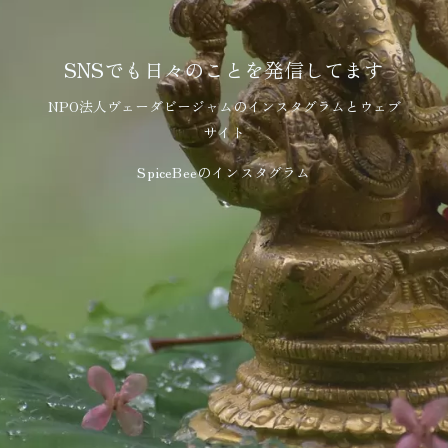
SNSでも日々のことを発信してます
NPO法人ヴェーダビージャムの
インスタグラム
と
ウェブ
サイト
SpiceBeeの
インスタグラム