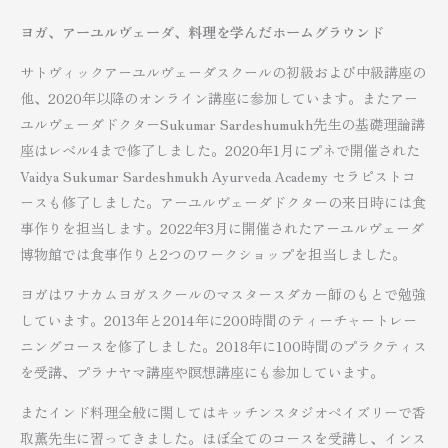
ヨガ、アーユルヴェーダ、料理を学んだホームグラウンド
サトヴィックアーユルヴェーダスクールの初級および中級講座の
他、2020年以降のオンライン講座に参加しています。またアー
ユルヴェーダドクターSukumar Sardeshumukh先生の基礎理論講
座はレベル4まで修了しました。2020年1月にプネで開催された
Vaidya Sukumar Sardeshmukh Ayurveda Academy セラピストコ
ースも修了しました。アーユルヴェーダドクターの来日時には食
事作りを担当します。2022年3月に開催されたアーユルヴェーダ
博物館では食事作りと2つのワークショップを担当しました。
ヨガはワナカムヨガスクールのマスタースダカー師のもとで勉強
しています。2013年と2014年に200時間のティーチャートレー
ニングコースを修了しました。2018年に100時間のプラクティス
を受講、プラナヤマ講座や瞑想講座にも参加しています。
またインド料理全般に関してはキッチンスタジオペイズリーで香
取薫先生に習ってきました。ほぼ全てのコースを受講し、インス