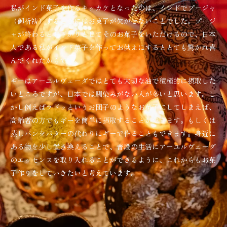
私がインド菓子を作るキッカケとなったのは、インドでプージャ
（御祈祷）するときにはお菓子が欠かせないことでした。プージ
ャが終わるとお下がりとしてそのお菓子をいただけるので、日本
人である私がインド菓子を作ってお供えにするととても驚かれ喜
んでくれたからです。
ギーはアーユルヴェーダではとても大切な油で積極的に摂取した
いところですが、日本では馴染みがない人が多いと思います。し
かし例えばラドゥというお団子のようなお菓子にしてしまえば、
高齢者の方でもギーを簡単に摂取することができます。もしくは
蒸しパンをバターの代わりにギーで作ることもできます。身近に
ある物を少し置き換えることで、普段の生活にアーユルヴェーダ
のエッセンスを取り入れることができるように、これからもお菓
子作りをしていきたいと考えています。