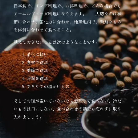
日本食で、インド料理で、西洋料理で、どんな場合でも
アーユルヴェーダ料理になりえます。 大切なのは季
節に合わせ、消化力に合わせ、地産地消で、新鮮なもの
を体質に合わせて食べること。
覚えておきたいことは次のようなことです。
消化に軽い
食材で選ぶ
季節で選ぶ
時間を選ぶ
できたての温かいもの
そしてお腹が空いていないなら無理して食べない、冷た
いものは口にしない、食べ合わせの禁忌も忘れずに取り
入れましょう。