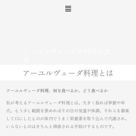
内
メ
ニ
容
ュ
を
ー
ス
キ
ッ
アーユルヴェーダの料理と食
プ
事
アーユルヴェーダ料理とは
アーユルヴェーダ料理、何を食べるか、どう食べるか
私が考えるアーユルヴェーダ料理とは、大きく括れば季節や年
代、もう少し範囲を狭めればその日の気温や体調、それらを勘案
して口にしたものが体内でうまく栄養素を取り込んで代謝され、
いらないものはきちんと排泄される手助けするものです。