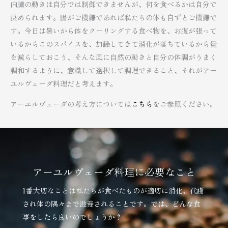
内臓の動きは自分では制御できませんが、何を食べるかは自分で
決められます。腸がご機嫌であれば私たちの体も自ずとご機嫌で
す。今日は暑いから体をクーリングする食べ物を、お腹が張って
いるからこのスパイスを、加齢してきて消化が落ちているから量
を減らしておこう、そんな風に自然の動きと自分の体調がうまく
調和するように、意識して選択して調理できること、それがアー
ユルヴェーダ料理だと考えます。
アーユルヴェーダの考え方については
こちら
をご参照ください。
アーユルヴェーダ料理に必要なこと
1番大切なことは私たちが食べたものが適切に消化、代謝
され体の隅々まで滋養されることです。では、どんな食
事をしたら良いのでしょうか？