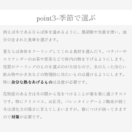
point3-季節で選ぶ
例えば冬であるならば体を温めるように、黒胡椒や生姜を使い、油
分の含まれた食事を選びます。
夏ならば身体をクーリングしてくれる食材を選んだり、ベチバーや
コリアンダーのお茶や麦茶などで体内の熱を下げるようにします。
性質がクーリングのものを選ぶのが大切なので、氷の入った冷たい
飲み物やかき氷などの物理的に冷たいものは避けるようにします。
特に
余分な熱をあげるもの
は注意が必要です。
花粉症のある方は冬の間から気をつけることが春を楽に過ごすコツ
です。特にクリスマス、お正月、バレンタインデーとご馳走が続く
冬は消化力の強さに甘えてしまいますが、春につけが回ってきます
ので
対策
が必要です。